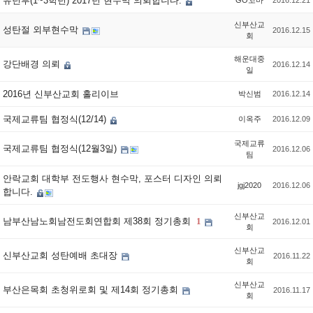
유년부(1~3학년) 2017년 현수막 의뢰합니다.
GO꼬마
2016.12.21
신부산교
성탄절 외부현수막
2016.12.15
회
해운대중
강단배경 의뢰
2016.12.14
일
2016년 신부산교회 홀리이브
박신범
2016.12.14
국제교류팀 협정식(12/14)
이옥주
2016.12.09
국제교류
국제교류팀 협정식(12월3일)
2016.12.06
팀
안락교회 대학부 전도행사 현수막, 포스터 디자인 의뢰
jgj2020
2016.12.06
합니다.
신부산교
남부산남노회남전도회연합회 제38회 정기총회
1
2016.12.01
회
신부산교
신부산교회 성탄예배 초대장
2016.11.22
회
신부산교
부산은목회 초청위로회 및 제14회 정기총회
2016.11.17
회