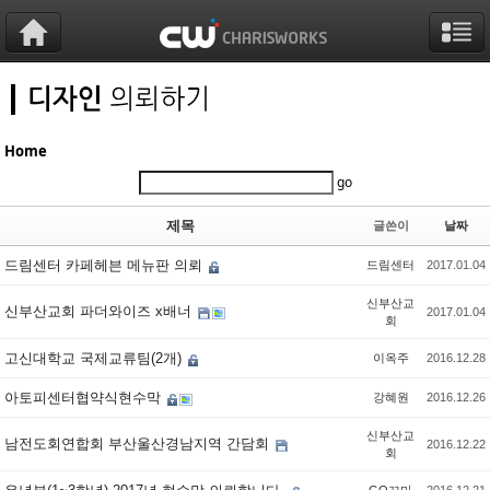
Sketchbook5, 스케치북5
Sketchbook5, 스케치북5
Sketchbook5, 스케치북5
Sketchbook5, 스케치북5
Home
go
제목
글쓴이
날짜
드림센터 카페헤븐 메뉴판 의뢰
드림센터
2017.01.04
신부산교
신부산교회 파더와이즈 x배너
2017.01.04
회
고신대학교 국제교류팀(2개)
이옥주
2016.12.28
아토피센터협약식현수막
강혜원
2016.12.26
신부산교
남전도회연합회 부산울산경남지역 간담회
2016.12.22
회