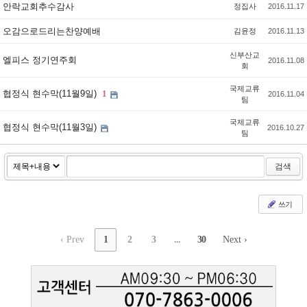
안락교회추수감사
정집사
2016.11.17
오감으로드리는찬양예배
김윤정
2016.11.13
신부산교
엘피스 정기연주회
2016.11.08
회
국제교류
협정식 현수막(11월9일)
1
2016.11.04
팀
국제교류
협정식 현수막(11월3일)
2016.10.27
팀
검색
쓰기
‹ Prev
1
2
3
...
30
Next ›