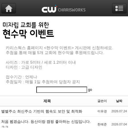
Sketchbook5, 스케치북5
Sketchbook5, 스케치북5
Sketchbook5, 스케치북5
Sketchbook5, 스케치북5
카리스웍스 홈페이지
<현수막 이벤트>
게시판에 신청하세요.
추첨을 통해 매월
5개 교회
에 현수막을 후원해드립니다.
사이즈 : 가로 5미터 / 세로 1.2미터 이내
디자인 : 고급 디자인
접수기간 : 언제나
추첨일자 : 매월 1일 추첨하여 당첨자 공지
go
제목
글쓴이
날짜
별별주소 최신주소 기반의 웹속도 보안 및 최적화
이유경
2026.07.24
처음 뵙겠습니다. 등산이랑 캠핑 좋아하는 신입입니다.
한예준
2026.07.04
ㅋㅋ