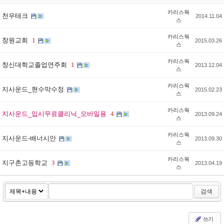
카리스웍
천우테크
2014.11.04
스
카리스웍
창원교회
1
2015.03.26
스
카리스웍
창신대학교졸업연주회
1
2013.12.04
스
카리스웍
지사운드_현수막수정
2015.02.23
스
카리스웍
지사운드_입시무료클리닉_모바일용
4
2013.09.24
스
카리스웍
지사운드-배너시안
2013.09.30
스
카리스웍
지구촌고등학교
3
2013.04.19
스
검색
쓰기