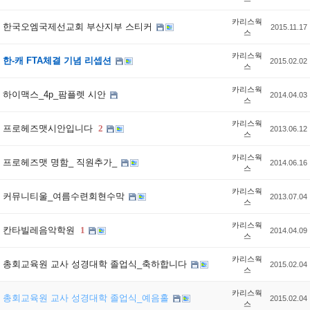
카리스웍
한국오엠국제선교회 부산지부 스티커
2015.11.17
스
카리스웍
한-캐 FTA체결 기념 리셉션
2015.02.02
스
카리스웍
하이맥스_4p_팜플렛 시안
2014.04.03
스
카리스웍
프로헤즈맷시안입니다
2
2013.06.12
스
카리스웍
프로헤즈맷 명함_ 직원추가_
2014.06.16
스
카리스웍
커뮤니티울_여름수련회현수막
2013.07.04
스
카리스웍
칸타빌레음악학원
1
2014.04.09
스
카리스웍
총회교육원 교사 성경대학 졸업식_축하합니다
2015.02.04
스
카리스웍
총회교육원 교사 성경대학 졸업식_예음홀
2015.02.04
스