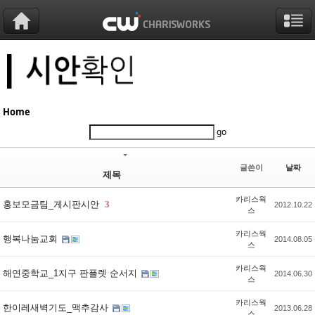
Sketchbook5, 스케치북5
Sketchbook5, 스케치북5
Sketchbook5, 스케치북5
Sketchbook5, 스케치북5
Home
go
글쓴이
날짜
제목
카리스웍
홍보모금팀_게시판시안
3
2012.10.22
스
카리스웍
행복나눔교회
2014.08.05
스
카리스웍
해연중학교_1지구 판플렛 순서지
2014.06.30
스
카리스웍
한이레새벽기도_맥추감사
2013.06.28
스