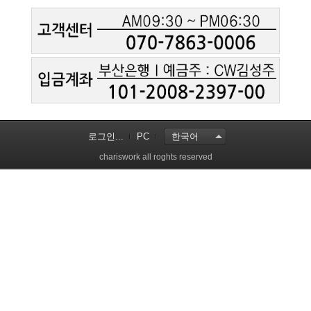
로그인...
PC
한국어
chariswork all roghts reserved