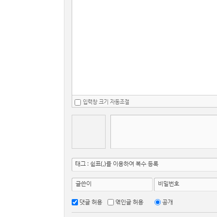
입력창 크기 자동조절
태그 : 쉼표(,)를 이용하여 복수 등록
글쓴이
비밀번호
댓글 허용
엮인글 허용
공개