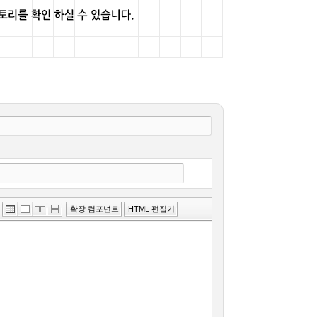
»
확장 컴포넌트
HTML 편집기
편
집
도
구
모
음
건
너