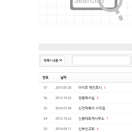
번호
날짜
아지트 해킨토시
57
2013.05.20
1
쌍용독서실
56
2012.10.22
4
신전떡볶이 사직점
55
2014.07.04
신용태회계사무소
54
2012.10.22
7
신부산교회
53
2014.09.11
4