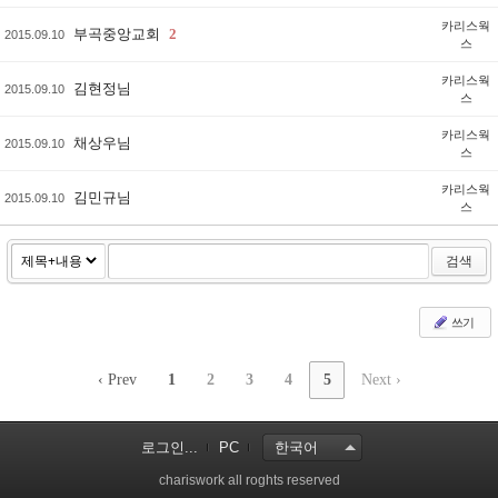
카리스웍
부곡중앙교회
2
2015.09.10
스
카리스웍
김현정님
2015.09.10
스
카리스웍
채상우님
2015.09.10
스
카리스웍
김민규님
2015.09.10
스
검색
쓰기
‹ Prev
1
2
3
4
5
Next ›
로그인...
PC
한국어
chariswork all roghts reserved