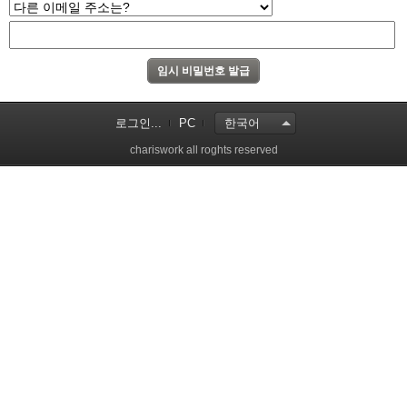
로그인...
PC
한국어
chariswork all roghts reserved