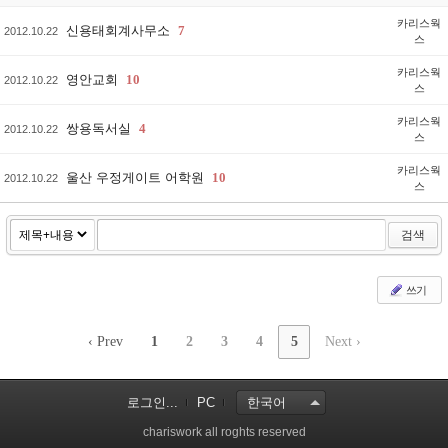
카리스웍
신용태회계사무소
7
2012.10.22
스
카리스웍
영안교회
10
2012.10.22
스
카리스웍
쌍용독서실
4
2012.10.22
스
카리스웍
울산 우정게이트 어학원
10
2012.10.22
스
검색
쓰기
‹ Prev
1
2
3
4
5
Next ›
로그인...
PC
한국어
chariswork all roghts reserved