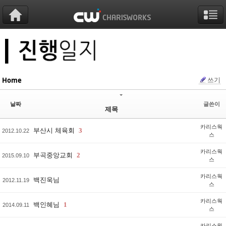
Sketchbook5, 스케치북5
Sketchbook5, 스케치북5
Sketchbook5, 스케치북5
Sketchbook5, 스케치북5
쓰기
Home
날짜
글쓴이
제목
카리스웍
부산시 체육회
3
2012.10.22
스
카리스웍
부곡중앙교회
2
2015.09.10
스
카리스웍
백진욱님
2012.11.19
스
카리스웍
백인혜님
1
2014.09.11
스
카리스웍